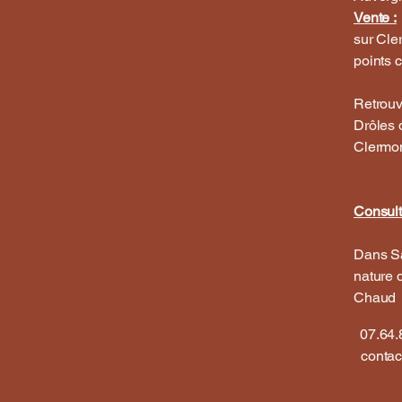
Vente :
sur Cle
points c
Retrouv
Drôles 
Clermon
Consult
Dans Sa
nature 
Chaud
07.64.
conta