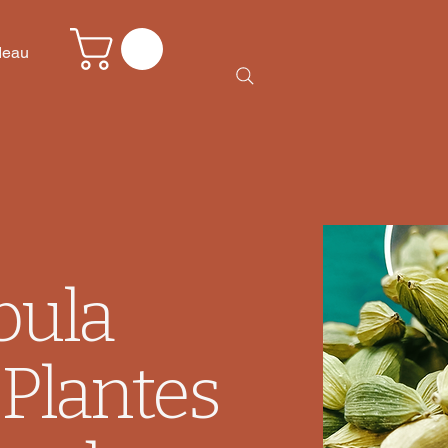
deau
bula
-Plantes