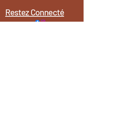
Restez Connecté
Auvergne- France
Vente :
sur Clermont Ferrand et
agglomération avec points
click and collectes ou
livraisons.
Retrouvez les produits
dans la boutique Drôles
de Zèbres ,10 rue
Terrasse 63000 Clermont
Ferrand
Consultations