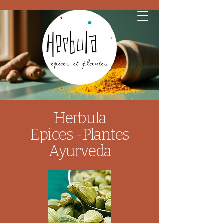
Herbula
Epices et Plantes
Ayurveda
Herbula
Epices -Plantes
Ayurveda