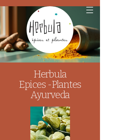
Herbula
Epices et Plantes
Ayurveda
Herbula
Epices -Plantes
Ayurveda