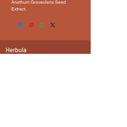
Anethum Graveolens Seed
Extract.
Herbula
Epices- Plantes- Ayurveda
Conditions générales de vente
Mentions légales
Restez Connecté